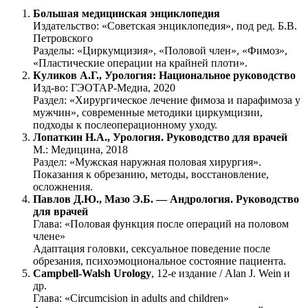
Большая медицинская энциклопедия
Издательство: «Советская энциклопедия», под ред. Б.В.
Петровского
Разделы: «Циркумцизия», «Половой член», «Фимоз»,
«Пластические операции на крайней плоти».
Куликов А.Г., Урология: Национальное руководство
Изд-во: ГЭОТАР-Медиа, 2020
Раздел: «Хирургическое лечение фимоза и парафимоза у
мужчин», современные методики циркумцизии,
подходы к послеоперационному уходу.
Лопаткин Н.А., Урология. Руководство для врачей
М.: Медицина, 2018
Раздел: «Мужская наружная половая хирургия».
Показания к обрезанию, методы, восстановление,
осложнения.
Павлов Д.Ю., Мазо Э.Б. — Андрология. Руководство
для врачей
Глава: «Половая функция после операций на половом
члене»
Адаптация головки, сексуальное поведение после
обрезания, психоэмоциональное состояние пациента.
Campbell-Walsh Urology
, 12-е издание / Alan J. Wein и
др.
Глава: «Circumcision in adults and children»