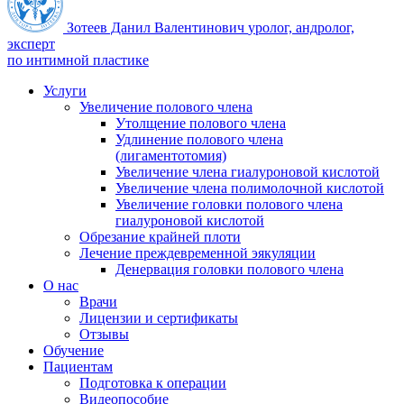
Зотеев Данил Валентинович
уролог, андролог,
эксперт
по интимной пластике
Услуги
Увеличение полового члена
Утолщение полового члена
Удлинение полового члена
(лигаментотомия)
Увеличение члена гиалуроновой кислотой
Увеличение члена полимолочной кислотой
Увеличение головки полового члена
гиалуроновой кислотой
Обрезание крайней плоти
Лечение преждевременной эякуляции
Денервация головки полового члена
О нас
Врачи
Лицензии и сертификаты
Отзывы
Обучение
Пациентам
Подготовка к операции
Видеопособие