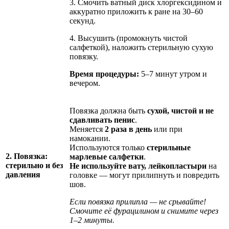
3. Смочить ватный диск хлоргексидином и
аккуратно приложить к ране на 30–60
секунд.
4. Высушить (промокнуть чистой
салфеткой), наложить стерильную сухую
повязку.
Время процедуры:
5–7 минут утром и
вечером.
Повязка должна быть
сухой, чистой и не
сдавливать пенис
.
Меняется
2 раза в день
или при
намокании.
Используются только
стерильные
2. Повязка:
марлевые салфетки
.
стерильно и без
Не используйте вату, лейкопластыри
на
давления
головке — могут прилипнуть и повредить
шов.
Если повязка прилипла — не срывайте!
Смочите её фурацилином и снимите через
1–2 минуты.