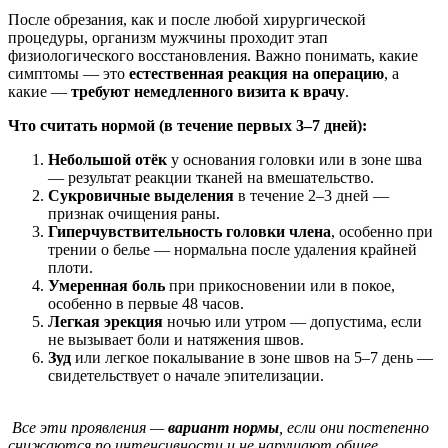
После обрезания, как и после любой хирургической
процедуры, организм мужчины проходит этап
физиологического восстановления. Важно понимать, какие
симптомы — это
естественная реакция на операцию
, а
какие —
требуют немедленного визита к врачу
.
Что считать нормой (в течение первых 3–7 дней):
Небольшой отёк
у основания головки или в зоне шва
— результат реакции тканей на вмешательство.
Сукровичные выделения
в течение 2–3 дней —
признак очищения раны.
Гиперчувствительность головки члена
, особенно при
трении о белье — нормальна после удаления крайней
плоти.
Умеренная боль
при прикосновении или в покое,
особенно в первые 48 часов.
Легкая эрекция
ночью или утром — допустима, если
не вызывает боли и натяжения швов.
Зуд
или легкое покалывание в зоне швов на 5–7 день —
свидетельствует о начале эпителизации.
Все эти проявления —
вариант нормы
, если они постепенно
снижаются по интенсивности и не нарушают общее