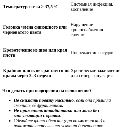
Системная инфекция,
Температура тела > 37,5 °C
воспаление
Нарушение
Головка члена синюшного или
кровоснабжения —
черноватого цвета
срочно!
Кровотечение из шва или края
Повреждение сосудов
плоти
Крайняя плоть не срастается по
Хроническое заживление
краям через 2–3 недели
или гипергрануляция
Что делать при подозрении на осложнение?
Не снимать повязку насильно
, если она прилипла —
смочите её фурацилином.
Не применять антибиотики или мази без
консультации с врачом
.
Сделайте фото области (при возможности) и
покажите врачу — это ускорит диагностику.