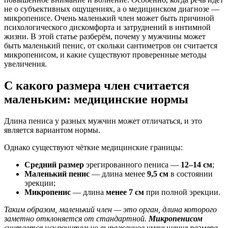
не о субъективных ощущениях, а о медицинском диагнозе —
микропенисе. Очень маленький член может быть причиной
психологического дискомфорта и затруднений в интимной
жизни. В этой статье разберём, почему у мужчины может
быть маленький пенис, от скольки сантиметров он считается
микропенисом, и какие существуют проверенные методы
увеличения.
С какого размера член считается
маленьким: медицинские нормы
Длина пениса у разных мужчин может отличаться, и это
является вариантом нормы.
Однако существуют чёткие медицинские границы:
Средний размер
эрегированного пениса —
12–14 см
;
Маленький пенис
— длина менее
9,5 см
в состоянии
эрекции;
Микропенис
— длина
менее 7 см
при полной эрекции.
Таким образом, маленький член — это орган, длина которого
заметно отклоняется от стандартной.
Микропенисом
считается исключительно выраженное уменьшение размера,