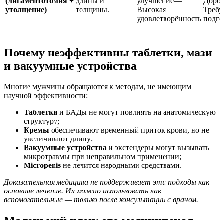
(лигаментотомия +
длины и
улучшение—
Дор
утолщение)
толщины.
Высокая
Треб
удовлетворённость
подг
Почему неэффективны таблетки, мази
и вакуумные устройства
Многие мужчины обращаются к методам, не имеющим
научной эффективности:
Таблетки
и БАДы не могут повлиять на анатомическую
структуру;
Кремы
обеспечивают временный приток крови, но не
увеличивают длину;
Вакуумные устройства
и экстендеры могут вызывать
микротравмы при неправильном применении;
Micropenis
не лечится народными средствами.
Доказательная медицина не поддерживает эти подходы как
основное лечение. Их можно использовать как
вспомогательные — только после консультации с врачом.