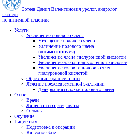
Зотеев Данил Валентинович
уролог, андролог,
эксперт
по интимной пластике
Услуги
Увеличение полового члена
Утолщение полового члена
Удлинение полового члена
(лигаментотомия)
Увеличение члена гиалуроновой кислотой
Увеличение члена полимолочной кислотой
Увеличение головки полового члена
гиалуроновой кислотой
Обрезание крайней плоти
Лечение преждевременной эякуляции
Денервация головки полового члена
О нас
Врачи
Лицензии и сертификаты
Отзывы
Обучение
Пациентам
Подготовка к операции
Видеопособие