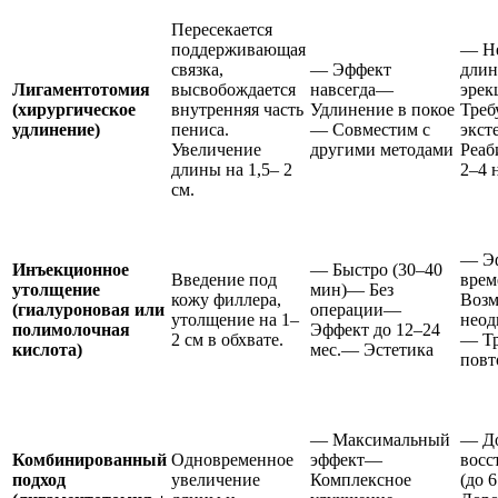
Пересекается
поддерживающая
— Не
связка,
— Эффект
длин
Лигаментотомия
высвобождается
навсегда—
эре
(хирургическое
внутренняя часть
Удлинение в покое
Треб
удлинение)
пениса.
— Совместим с
экст
Увеличение
другими методами
Реаб
длины на 1,5– 2
2–4 
см.
— Э
Инъекционное
— Быстро (30–40
Введение под
вре
утолщение
мин)— Без
кожу филлера,
Воз
(гиалуроновая или
операции—
утолщение на 1–
неод
полимолочная
Эффект до 12–24
2 см в обхвате.
— Тр
кислота)
мес.— Эстетика
повт
— Максимальный
— Д
Комбинированный
Одновременное
эффект—
восс
подход
увеличение
Комплексное
(до 