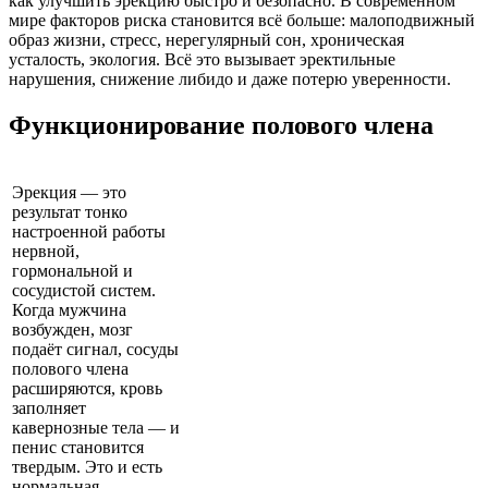
как улучшить эрекцию быстро и безопасно. В современном
мире факторов риска становится всё больше: малоподвижный
образ жизни, стресс, нерегулярный сон, хроническая
усталость, экология. Всё это вызывает эректильные
нарушения, снижение либидо и даже потерю уверенности.
Функционирование полового члена
Эрекция — это
результат тонко
настроенной работы
нервной,
гормональной и
сосудистой систем.
Когда мужчина
возбужден, мозг
подаёт сигнал, сосуды
полового члена
расширяются, кровь
заполняет
кавернозные тела — и
пенис становится
твердым. Это и есть
нормальная