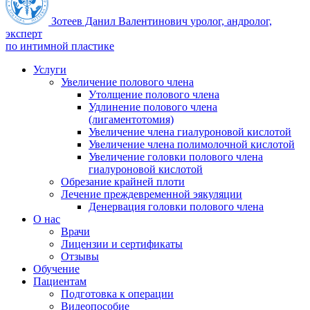
Зотеев Данил Валентинович
уролог, андролог,
эксперт
по интимной пластике
Услуги
Увеличение полового члена
Утолщение полового члена
Удлинение полового члена
(лигаментотомия)
Увеличение члена гиалуроновой кислотой
Увеличение члена полимолочной кислотой
Увеличение головки полового члена
гиалуроновой кислотой
Обрезание крайней плоти
Лечение преждевременной эякуляции
Денервация головки полового члена
О нас
Врачи
Лицензии и сертификаты
Отзывы
Обучение
Пациентам
Подготовка к операции
Видеопособие