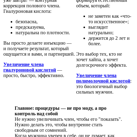
уже завтра? — контурная
формируя естественный
коррекция полового члена.
объем, который:
Гиалуроновая кислота:
не заметен как «что-
безопасна,
то искусственное»;
предсказуема,
выглядит
натуральна по плотности.
натурально;
держится до 2 лет и
Вы просто делаете инъекцию —
более.
и получаете результат, который
ощущается и вами, и партнершей.
Это выбор тех, кто не
хочет хайпа, а хочет
Увеличение члена
долгосрочного эффекта.
гиалуроновой кислотой
—
просто, быстро, эффективно.
Увеличение члена
полимолочной кислотой
:
это биологичный выбор
сильных мужчин.
Главное: процедуры — не про моду, а про
контроль над собой
Не нужно увеличивать член, чтобы его "показать".
Нужно делать это, чтобы внутренне стать
свободным от сомнений.
Когда мужчина уверен в себе, он не думает, как