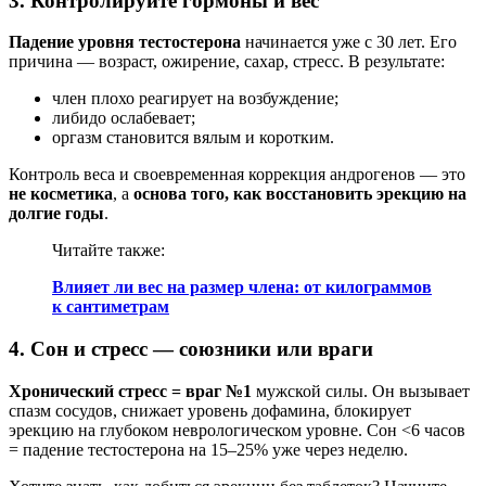
3. Контролируйте гормоны и вес
Падение уровня тестостерона
начинается уже с 30 лет. Его
причина — возраст, ожирение, сахар, стресс. В результате:
член плохо реагирует на возбуждение;
либидо ослабевает;
оргазм становится вялым и коротким.
Контроль веса и своевременная коррекция андрогенов — это
не косметика
, а
основа того, как восстановить эрекцию на
долгие годы
.
Читайте также:
Влияет ли вес на размер члена: от килограммов
к сантиметрам
4. Сон и стресс — союзники или враги
Хронический стресс = враг №1
мужской силы. Он вызывает
спазм сосудов, снижает уровень дофамина, блокирует
эрекцию на глубоком неврологическом уровне. Сон <6 часов
= падение тестостерона на 15–25% уже через неделю.