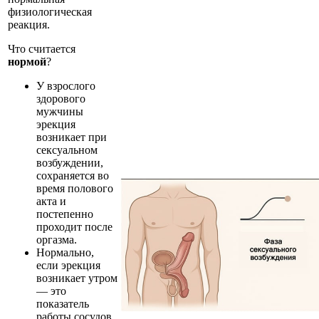
физиологическая
реакция.
Что считается
нормой
?
У взрослого
здорового
мужчины
эрекция
возникает при
сексуальном
возбуждении,
сохраняется во
время полового
акта и
постепенно
проходит после
оргазма.
Нормально,
если эрекция
возникает утром
— это
показатель
работы сосудов